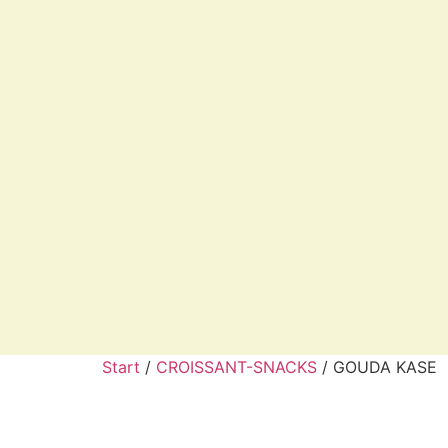
Start
/
CROISSANT-SNACKS
/ GOUDA KASE