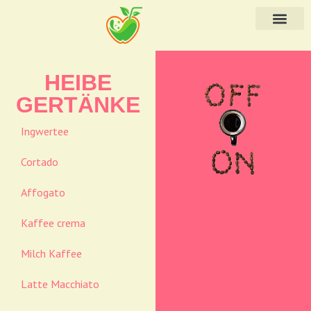
HEIBE
GERTÄNKE
Ingwertee
Cortado
Affogato
Kaffee crema
Milch Kaffee
Latte Macchiato