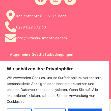
Koblenzer Str. 60 53173 Bonn
0228 629 572 30
Info@vitamin-smoothies.com
Allgemeine Geschäftsbedingungen
Cookie-Einstellungen
Wir schätzen Ihre Privatsphäre
Datenschutzerklärung
Wir verwenden Cookies, um Ihr Surferlebnis zu verbessern,
personalisierte Anzeigen oder Inhalte einzusetzen und
Impressum
unseren Datenverkehr zu analysieren. Wenn Sie auf „Alle
akzeptieren" klicken, stimmen Sie der Anwendung von
Cookies zu.
All rights reserved © Vitamin-Smoothie