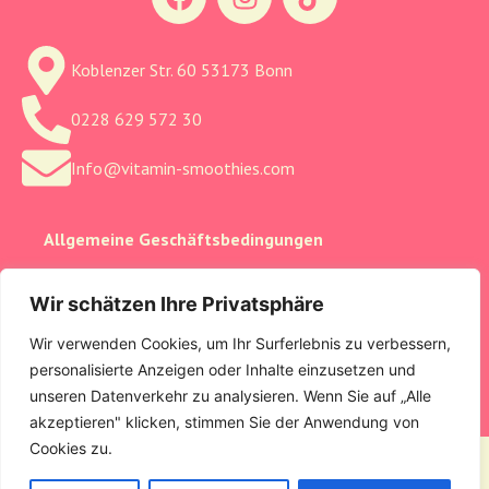
Koblenzer Str. 60 53173 Bonn
0228 629 572 30
Info@vitamin-smoothies.com
Allgemeine Geschäftsbedingungen
Cookie-Einstellungen
Wir schätzen Ihre Privatsphäre
Datenschutzerklärung
Wir verwenden Cookies, um Ihr Surferlebnis zu verbessern,
personalisierte Anzeigen oder Inhalte einzusetzen und
Impressum
unseren Datenverkehr zu analysieren. Wenn Sie auf „Alle
akzeptieren" klicken, stimmen Sie der Anwendung von
Cookies zu.
All rights reserved © Vitamin-Smoothie