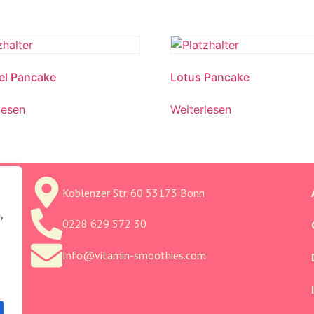
el Pancake
Lotus Pancake
lesen
Weiterlesen
Koblenzer Str. 60 53173 Bonn
,
0228 629 572 30
Info@vitamin-smoothies.com