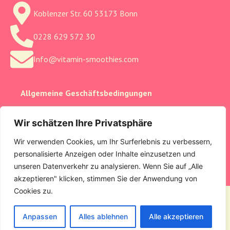
Koblenzer Str. 60 53173 Bonn
0228 629 572 30
Info@vitamin-smoothies.com
Allgemeine Geschäftsbedingungen
Cookie-Einstellungen
Wir schätzen Ihre Privatsphäre
Datenschutzerklärung
Wir verwenden Cookies, um Ihr Surferlebnis zu verbessern,
personalisierte Anzeigen oder Inhalte einzusetzen und
Impressum
unseren Datenverkehr zu analysieren. Wenn Sie auf „Alle
akzeptieren" klicken, stimmen Sie der Anwendung von
Cookies zu.
All rights reserved © Vitamin-Smoothie
Anpassen
Alles ablehnen
Alle akzeptieren