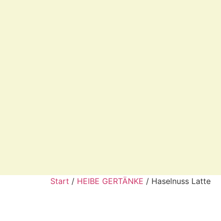
Start
/
HEIBE GERTÄNKE
/ Haselnuss Latte