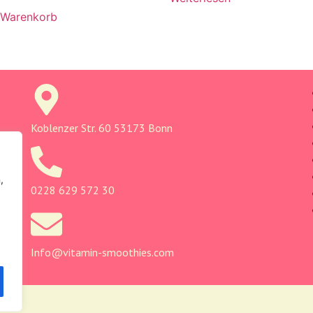
 Warenkorb
Koblenzer Str. 60 53173 Bonn
,
0228 629 572 30
Info@vitamin-smoothies.com